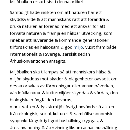
Miljöbalken ersatt sist i denna artikel.
Samtidigt hade insikten om att naturen har ett
skyddsvärde & att människans rätt att förändra &
bruka naturen är förenad med ett ansvar för att
förvalta naturen & främja en hållbar utveckling, som
innebär att nuvarande & kommande generationer
tillförsäkras en hälsosam & god
miljö
, vuxit fram både
internationellt & i Sverige, särskilt sedan
Århuskonventionen antagits.
Miljöbalken ska tillämpas så att människors hälsa &
miljön skyddas mot skador & olägenheter oavsett om
dessa orsakas av föroreningar eller annan påverkan,
värdefulla natur & kulturmiljöer skyddas & vårdas, den
biologiska mångfalden bevaras,
mark, vatten & fysisk miljö i övrigt används så att en
från ekologisk, social, kulturell & samhällsekonomisk
synpunkt långsiktigt god hushållning tryggas, &
återanvändning & återvinning liksom annan hushållning