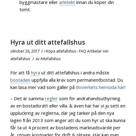
byggmästare eller
arkitekt
innan du köper din
tomt.
Hyra ut ditt attefallshus
/
oktober 26, 2017
i
Köpa attefallshus - FAQ
Artikelar om
/
attefallshus
av
Attefallshus
För att få
hyra
ut ditt attefallshus i andra måste
bostaden
uppfylla alla krav som permanentbostad. Du
kan läsa mer vad som gäller på
Boverkets hemsida här!
– Det är samma
regler
som för andrahandsuthyrning
av en bostadsrätt eller villa. & även här har vi ju sett en
uppluckring av reglerna, där jag tänker på den nya
lagen från 2013 som anger att du som hyr ut ska kunna
får ta ut 4 procent av bostadens marknadsvärde per
år, utöver kostnader för drift & slitage. Här kan man