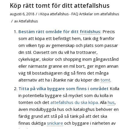
Köp rätt tomt för ditt attefallshus
/
augusti 6, 2018
i
Köpa attefallshus - FAQ
Artikelar om attefallshus
/
av
Attefallshus
Bestäm rätt område för ditt
fritidshus
:
Precis
som att köpa ett befintligt hem, tänk dig framför
om vilken typ av gemenskap och plats som passar
din stil. Oavsett om du vill ha trottoarer,
cykelvägar, skolor och shopping inom gångavstånd
eller närmaste granne en mil bort, ger ingen annan
väg till bostadsägaren dig så finns det många
alternativ att ha i åtanke när du köper din
tomt
.
Titta på vilka byggare som finns i området
Kolla
in potentiella byggare så mycket som du kolla in
tomten och det
attefallshus du ska köpa
. Alla
hus
,
även modulbyggda hus och kataloghus behöver en
färdig grund att stå på så tänk på att det ska
finnas duktiga
snickare
och byggare i närheten av