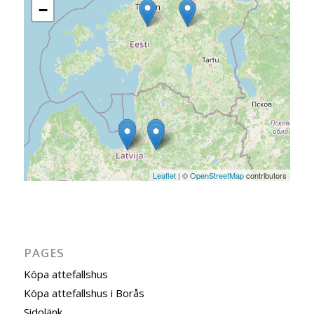
−
Leaflet
| ©
OpenStreetMap
contributors
PAGES
Köpa attefallshus
Köpa attefallshus i Borås
Sidolänk