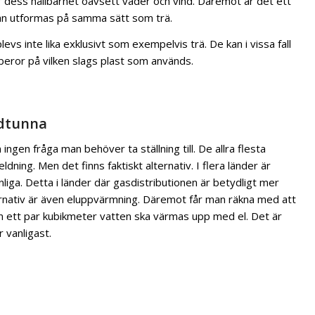
är dess hållbarhet oavsett väder och vind. Däremot är det ett
kan utformas på samma sätt som trä.
evs inte lika exklusivt som exempelvis trä. De kan i vissa fall
eror på vilken slags plast som används.
dtunna
ingen fråga man behöver ta ställning till. De allra flesta
ning. Men det finns faktiskt alternativ. I flera länder är
ga. Detta i länder där gasdistributionen är betydligt mer
ternativ är även eluppvärmning. Däremot får man räkna med att
m ett par kubikmeter vatten ska värmas upp med el. Det är
 vanligast.