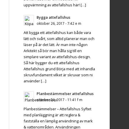
uppvärmning av attefallshus här! […]
Bygga attefallshus
oktober 26, 2017 - 7:42 e m
Att bygga ett attefallshus kan både vara
lätt och svårt, som alltid planerar man och
läser på är det lätt. Är man inte någon
Arkitekt så bör man hålla sig till en
simplare variant av attefallshus-design.
Så här bygger du ett attefallshus
Attefallshus grund Börja med att inhandla
skruvfundament vilket är skruvar som ni
använder […]
Planbestämmelser attefallshus
oktober 24, 2017 - 11:41 f m
Planbestämmelser – Attefallshus Syftet
med planläggning är att reglera &
fastställa en lämplig användning av mark
& vattenområden. Användningen