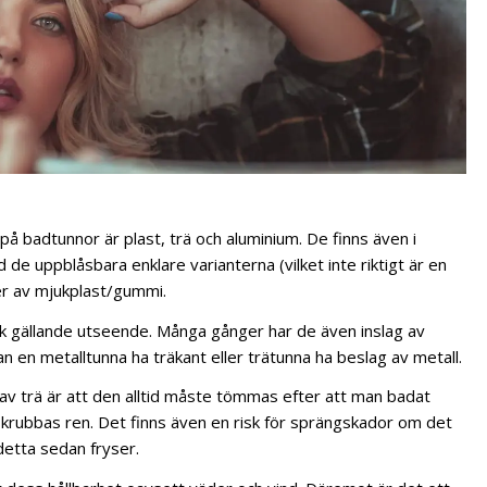
på badtunnor är plast, trä och aluminium. De finns även i
 de uppblåsbara enklare varianterna (vilket inte riktigt är en
er av mjukplast/gummi.
k gällande utseende. Många gånger har de även inslag av
n en metalltunna ha träkant eller trätunna ha beslag av metall.
v trä är att den alltid måste tömmas efter att man badat
skrubbas ren. Det finns även en risk för sprängskador om det
etta sedan fryser.