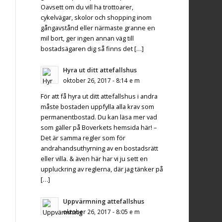
Oavsett om du vill ha trottoarer,
cykelvägar, skolor och shopping inom
gångavstånd eller närmaste granne en
mil bort, ger ingen annan väg till
bostadsägaren dig så finns det […]
Hyra ut ditt attefallshus
oktober 26, 2017 - 8:14 e m
För att få hyra ut ditt attefallshus i andra
måste bostaden uppfylla alla krav som
permanentbostad. Du kan läsa mer vad
som gäller på Boverkets hemsida här! –
Det är samma regler som för
andrahandsuthyrning av en bostadsrätt
eller villa. & även här har vi ju sett en
uppluckring av reglerna, där jag tänker på
[…]
Uppvärmning attefallshus
oktober 26, 2017 - 8:05 e m