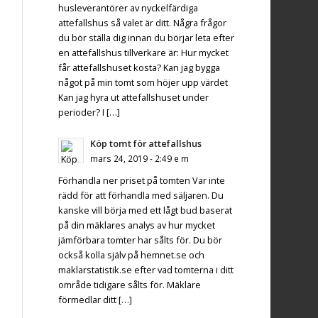
husleverantörer av nyckelfärdiga
attefallshus så valet är ditt. Några frågor
du bör ställa dig innan du börjar leta efter
en attefallshus tillverkare är: Hur mycket
får attefallshuset kosta? Kan jag bygga
något på min tomt som höjer upp värdet
Kan jag hyra ut attefallshuset under
perioder? I […]
Köp tomt för attefallshus
mars 24, 2019 - 2:49 e m
Förhandla ner priset på tomten Var inte
rädd för att förhandla med säljaren. Du
kanske vill börja med ett lågt bud baserat
på din mäklares analys av hur mycket
jämförbara tomter har sålts för. Du bör
också kolla själv på hemnet.se och
maklarstatistik.se efter vad tomterna i ditt
område tidigare sålts för. Mäklare
förmedlar ditt […]