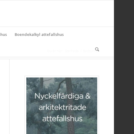
shus
Boendekalkyl attefallshus
Du är här:
Startsida
/
Badtunna