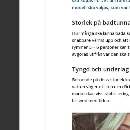
ska köpas in. Det är framfö
modell ska väljas, som vanl
Storlek på badtunn
Hur många ska kunna bada samt
snabbare värms upp och att
rymmer 5 – 6 personer kan ta
avgöras utifrån var den ska s
Tyngd och underlag 
Beroende på dess storlek ko
vatten väger ett ton och därt
marken kan viss stabilisering
bli sned med tiden.