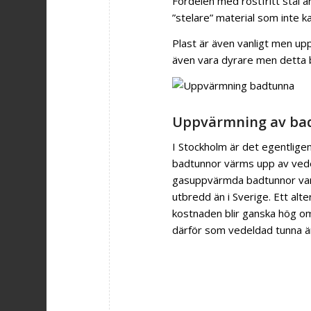
Fördelen med rostfritt stål 
”stelare” material som inte 
Plast är även vanligt men uppl
även vara dyrare men detta b
Uppvärmning av ba
I Stockholm är det egentligen 
badtunnor värms upp av vedeld
gasuppvärmda badtunnor vanli
utbredd än i Sverige. Ett al
kostnaden blir ganska hög o
därför som vedeldad tunna är