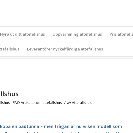
Hyra ut ditt attefallshus
Uppvärmning attefallshus
Pris attefall
ttefallshus
Leverantörer nyckelfärdiga attefallshus
allshus
/
llshus - FAQ
Artikelar om attefallshus
av
Attefallshus
 köpa en badtunna – men frågan är nu vilken modell som