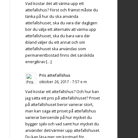
Vad kostar det att värma upp ett
attefallshus? Först och främst måste du
tänka på hur du ska använda
attefallshuset, ska du vara där dagligen
bör du välja ett alternativ att värma upp
attefallshuset, ska du bara vara där
ibland väljer du ett annat och om
attefallshuset ska användas som
permanentbostad finns det särskilda
energikrav […]
Pris attefallshus
oktober 26, 2017 - 7:57 e m
Vad kostar ett attefallshus? Och hur kan
jag sätta ett pris på attefallshuset? Priset
på attefallshuset beror varierar stort,
man kan säga att priset på attefallshus
varierar beroende på hur mycket du
bygger själv och vad samt hur mycket du
använder det/värmer upp attefallshuset.
Du kan läsa mer om kostnad för