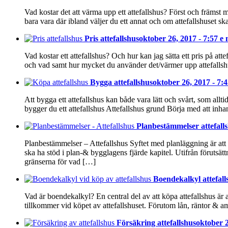
Vad kostar det att värma upp ett attefallshus? Först och främst m
bara vara där ibland väljer du ett annat och om attefallshuset 
Pris attefallshus
oktober 26, 2017 - 7:57 e
Vad kostar ett attefallshus? Och hur kan jag sätta ett pris på att
och vad samt hur mycket du använder det/värmer upp attefallsh
Bygga attefallshus
oktober 26, 2017 - 7:
Att bygga ett attefallshus kan både vara lätt och svårt, som allti
bygger du ett attefallshus Attefallshus grund Börja med att in
Planbestämmelser attefall
Planbestämmelser – Attefallshus Syftet med planläggning är at
ska ha stöd i plan-& bygglagens fjärde kapitel. Utifrån förut
gränserna för vad […]
Boendekalkyl attefall
Vad är boendekalkyl? En central del av att köpa attefallshus är 
tillkommer vid köpet av attefallshuset. Förutom lån, räntor & am
Försäkring attefallshus
oktober 2