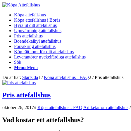
Köpa attefallshus
Köpa attefallshus i Borås
Hyra ut ditt attefallshus
Uppvärmning attefallshus
Pris attefallshus
Boendekalkyl attefallshus
Försäkring attefallshus
Köp rätt tomt för ditt attefallshus
Leverantörer nyckelfärdiga attefallshus
Sök
Menu
Menu
Du är här:
Startsida
1
/
Köpa attefallshus - FAQ
2
/
Pris attefallshus
Pris attefallshus
oktober 26, 2017
/
i
Köpa attefallshus - FAQ
Artikelar om attefallshus
/
Vad kostar ett attefallshus?