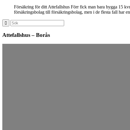
Försäkring för ditt Attefallshus Förr fick man bara bygga 15 kv
försäkringsbolag till försäkringsbolag, men i de flesta fall ha
Attefallshus – Borås