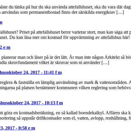
åste du tänka på hur du ska använda attefallshuset, ska du vara där dagli
ska användas som permanentbostad finns det särskilda energikrav […]
 m
efallshuset? Priset på attefallshuset beror varierar stort, man kan säga at
uset. Du kan läsa mer om kostnad för uppvärmning av attefallshus här!
42 e m
d planerar man och läser på är det lätt. Är man inte någon Arkitekt så bör
handla skruvfundament vilket är skruvar som ni använder […]
shus
oktober 24, 2017 - 11:41 f m
t reglera & fastställa en lämplig användning av mark & vattenområden
sättningarna på platsen bestämmer kommunen vilken reglering som behö
shus
oktober 24, 2017 - 10:13 f m
att göra en kostnadsberäkning, en så kallad boendekalkyl. Affären ska kän
ortering så uppstår driftkostnader som el, vatten, avlopp, renhållning,
3, 2017 - 8:58 e m