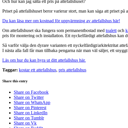
Och hur kan jag sätta ett pris på attefallshuset?
Priset på attefallshuset beror varierar stort, man kan säga att priset på 
Du kan läsa mer om kostnad för uppvärmning av attefallshus här!
Om attefallshuset ska fungera som permanentbostad med
toalett
och
k
pris för montering och installation. Ett nyckelfärdigt attefallshus kan 
Så varför välja den dyrare varianten ett nyckelfärdigt/arkitektritat attef
I nästa alla fall får man tillbaka pengarna när man väl säljer, ett sny
Läs om hur du kan hyra ut ditt attefallshus här.
Taggar:
kostar ett attefallshus
,
pris attefallshus
Share this entry
Share on Facebook
Share on Twitter
Share on WhatsApp
Share on Pinterest
Share on LinkedIn
Share on Tumblr
Share on Vk