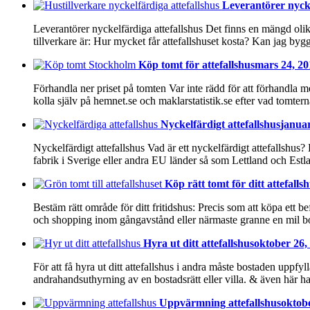
Leverantörer nycke
Leverantörer nyckelfärdiga attefallshus Det finns en mängd olika 
tillverkare är: Hur mycket får attefallshuset kosta? Kan jag by
Köp tomt för attefallshus
mars 24, 20
Förhandla ner priset på tomten Var inte rädd för att förhandla m
kolla själv på hemnet.se och maklarstatistik.se efter vad tomtern
Nyckelfärdigt attefallshus
januar
Nyckelfärdigt attefallshus Vad är ett nyckelfärdigt attefallshus?
fabrik i Sverige eller andra EU länder så som Lettland och Estl
Köp rätt tomt för ditt attefalls
Bestäm rätt område för ditt fritidshus: Precis som att köpa ett b
och shopping inom gångavstånd eller närmaste granne en mil bor
Hyra ut ditt attefallshus
oktober 26,
För att få hyra ut ditt attefallshus i andra måste bostaden upp
andrahandsuthyrning av en bostadsrätt eller villa. & även här ha
Uppvärmning attefallshus
oktobe