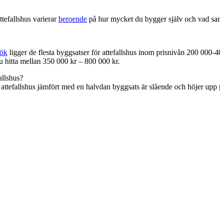
attefallshus varierar
beroende
på hur mycket du bygger själv och vad sam
ök
ligger de flesta byggsatser för attefallshus inom prisnivån 200 000
du hitta mellan 350 000 kr – 800 000 kr.
allshus?
ggt attefallshus jämfört med en halvdan byggsats är slående och höjer upp