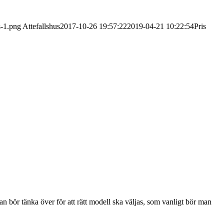
s-1.png
Attefallshus
2017-10-26 19:57:22
2019-04-21 10:22:54
Pris
n bör tänka över för att rätt modell ska väljas, som vanligt bör man