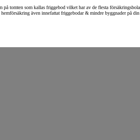
m på tomten som kallas friggebod vilket har av de flesta försäkringsbola
r en hemförsäkring även innefattat friggebodar & mindre byggnader på d