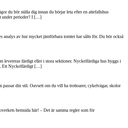
or du bör ställa dig innan du börjar leta efter en attefallshus
et under perioder? I […]
res analys av hur mycket jämförbara tomter har sålts för. Du bör också
m levereras färdigt eller i stora sektioner. Nyckelfärdiga hus byggs i
s. Ett Nyckelfärdigt […]
passar din stil. Oavsett om du vill ha trottoarer, cykelvägar, skolor
 Boverkets hemsida här! – Det är samma regler som för