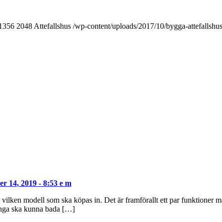
1356
2048
Attefallshus
/wp-content/uploads/2017/10/bygga-attefallshu
r 14, 2019 - 8:53 e m
vilken modell som ska köpas in. Det är framförallt ett par funktioner ma
många ska kunna bada […]