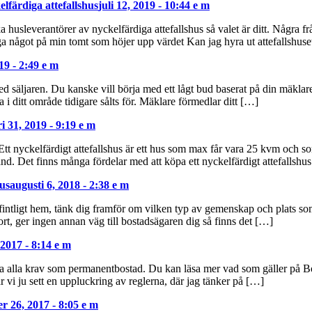
lfärdiga attefallshus
juli 12, 2019 - 10:44 e m
husleverantörer av nyckelfärdiga attefallshus så valet är ditt. Några fråg
gga något på min tomt som höjer upp värdet Kan jag hyra ut attefallshus
19 - 2:49 e m
ed säljaren. Du kanske vill börja med ett lågt bud baserat på din mäkla
a i ditt område tidigare sålts för. Mäklare förmedlar ditt […]
i 31, 2019 - 9:19 e m
 Ett nyckelfärdigt attefallshus är ett hus som max får vara 25 kvm och so
and. Det finns många fördelar med att köpa ett nyckelfärdigt attefallshu
hus
augusti 6, 2018 - 2:38 e m
efintligt hem, tänk dig framför om vilken typ av gemenskap och plats som 
t, ger ingen annan väg till bostadsägaren dig så finns det […]
 2017 - 8:14 e m
fylla alla krav som permanentbostad. Du kan läsa mer vad som gäller på
r vi ju sett en uppluckring av reglerna, där jag tänker på […]
r 26, 2017 - 8:05 e m