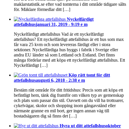
maklarstatistik.se efter vad tomterna i ditt område tidigare sålts
för. Mäklare förmedlar ditt […]
Nyckelfärdigt
attefallshus
januari 31, 2019 - 9:19 e m
Nyckelfärdigt attefallshus Vad är ett nyckelfärdigt
attefallshus? Ett nyckelfärdigt attefallshus är ett hus som max
får vara 25 kvm och som levereras färdigt eller i stora
sektioner. Nyckelfärdiga hus byggs i fabrik i Sverige eller
andra EU länder så som Lettland och Estland. Det finns
många fördelar med att köpa ett nyckelfärdigt attefallshus. Ett
Nyckelfärdigt […]
Köp rätt tomt för ditt
attefallshus
augusti 6, 2018 - 2:38 e m
Bestäm rätt område för ditt fritidshus: Precis som att köpa ett
befintligt hem, tänk dig framför om vilken typ av gemenskap
och plats som passar din stil. Oavsett om du vill ha trottoarer,
cykelvägar, skolor och shopping inom gångavstånd eller
närmaste granne en mil bort, ger ingen annan väg till
bostadsägaren dig så finns det […]
Hyra ut ditt attefallshus
oktober