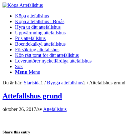
Köpa attefallshus
Köpa attefallshus i Borås
Hyra ut ditt attefallshus
Uppvärmning attefallshus
Pris attefallshus
Boendekalkyl attefallshus
Försäkring attefallshus
Köp rätt tomt för ditt attefallshus
Leverantörer nyckelfärdiga attefallshus
Sök
Menu
Menu
Du är här:
Startsida
1
/
Bygga attefallshus
2
/
Attefallshus grund
Attefallshus grund
oktober 26, 2017
/
av
Attefallshus
Share this entry