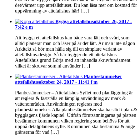
det/värmer upp attefallshuset. Du kan läsa mer om kostnad för
uppvärmning av attefallshus här! […]
Bygga attefallshus
oktober 26, 2017 -
7:42 e m
Att bygga ett attefallshus kan både vara lätt och svårt, som
alltid planerar man och läser på är det lätt. Är man inte någon
Arkitekt så bör man hålla sig till en simplare variant av
attefallshus-design. Så här bygger du ett attefallshus
Attefallshus grund Börja med att inhandla skruvfundament
vilket är skruvar som ni använder […]
Planbestämmelser
attefallshus
oktober 24, 2017 - 11:41 f m
Planbestämmelser – Attefallshus Syftet med planläggning är
att reglera & fastställa en lämplig användning av mark &
vattenområden. Användningen regleras med
planbestämmelser. Alla planbestämmelser ska ha stöd i plan-&
bygglagens fjärde kapitel. Utifrån förutsättningarna på platsen
bestämmer kommunen vilken reglering som behövs för att
uppnå detaljplanens syfte. Kommunen ska bestämma & ange
gränserna för vad […]