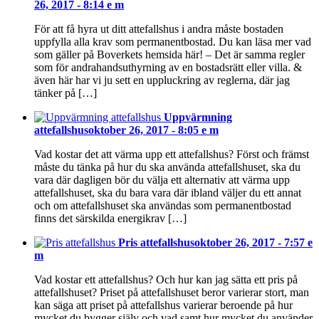
26, 2017 - 8:14 e m
För att få hyra ut ditt attefallshus i andra måste bostaden
uppfylla alla krav som permanentbostad. Du kan läsa mer vad
som gäller på Boverkets hemsida här! – Det är samma regler
som för andrahandsuthyrning av en bostadsrätt eller villa. &
även här har vi ju sett en uppluckring av reglerna, där jag
tänker på […]
Uppvärmning
attefallshus
oktober 26, 2017 - 8:05 e m
Vad kostar det att värma upp ett attefallshus? Först och främst
måste du tänka på hur du ska använda attefallshuset, ska du
vara där dagligen bör du välja ett alternativ att värma upp
attefallshuset, ska du bara vara där ibland väljer du ett annat
och om attefallshuset ska användas som permanentbostad
finns det särskilda energikrav […]
Pris attefallshus
oktober 26, 2017 - 7:57 e
m
Vad kostar ett attefallshus? Och hur kan jag sätta ett pris på
attefallshuset? Priset på attefallshuset beror varierar stort, man
kan säga att priset på attefallshus varierar beroende på hur
mycket du bygger själv och vad samt hur mycket du använder