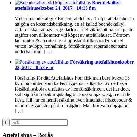
Boendekalkyl
attefallshus
oktober 24, 2017 - 10:13 f m
Vad är boendekalkyl? En central del av att köpa attefallshus är
att göra en kostnadsberäkning, en så kallad boendekalkyl.
Affären ska kännas trygg därför är det viktigt att ha koll på de
utgifter som tillkommer vid köpet av attefallshuset. Förutom
lån, räntor & amortering så uppstår driftkostnader som el,
vatten, avlopp, renhållning, försäkringar, reparationer samt
underhåll mm. […]
Försäkring attefallshus
oktober
23, 2017 - 8:58 e m
Försäkring för ditt Attefallshus Förr fick man bara bygga 15
kvm på tomten som kallas friggebod vilket har av de flesta
försäkringsbolag omfattas av hemförsäkringen, det har dock
skilt sig från försäkringsbolag till försäkringsbolag, men i de
flesta fall har en hemförsäkring även innefattat friggebodar &
mindre byggnader på din fastighet. Man bör vara noggrann
[…]
Attefallshus – Borås