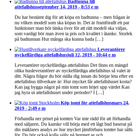
Badtunna till
attefallshus
september 14, 2019 - 8:53 e m
Du har bestämt dig för att köpa en badtunna – men frågan är
nu vilken modell som ska köpas in. Det är framförallt ett par
funktioner man bör tänka över för att rätt modell ska väljas,
som vanligt bör man även ta pris och kvalitet i åtanke. Storlek
på badtunnan Hur många ska kunna bada […]
Leverantörer
nyckelfärdiga attefallshus
juli 12, 2019 - 10:44 e m
Leverantörer nyckelfärdiga attefallshus Det finns en mängd
olika husleverantörer av nyckelfärdiga attefallshus så valet är
ditt. Några frågor du bör ställa dig innan du börjar leta efter en
attefallshus tillverkare är: Hur mycket får attefallshuset kosta?
Kan jag bygga något på min tomt som höjer upp värdet Kan
jag hyra ut attefallshuset under perioder? I […]
Köp tomt för attefallshus
mars 24,
2019 - 2:49 e m
Förhandla ner priset på tomten Var inte rädd för att förhandla
med säljaren. Du kanske vill börja med ett lågt bud baserat på
din mäklares analys av hur mycket jämförbara tomter har sålts
för. Du bör också kolla själv på hemnet.se och