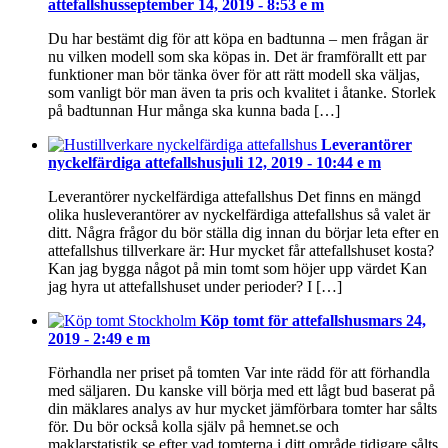
attefallshus
september 14, 2019 - 8:53 e m
Du har bestämt dig för att köpa en badtunna – men frågan är
nu vilken modell som ska köpas in. Det är framförallt ett par
funktioner man bör tänka över för att rätt modell ska väljas,
som vanligt bör man även ta pris och kvalitet i åtanke. Storlek
på badtunnan Hur många ska kunna bada […]
Leverantörer
nyckelfärdiga attefallshus
juli 12, 2019 - 10:44 e m
Leverantörer nyckelfärdiga attefallshus Det finns en mängd
olika husleverantörer av nyckelfärdiga attefallshus så valet är
ditt. Några frågor du bör ställa dig innan du börjar leta efter en
attefallshus tillverkare är: Hur mycket får attefallshuset kosta?
Kan jag bygga något på min tomt som höjer upp värdet Kan
jag hyra ut attefallshuset under perioder? I […]
Köp tomt för attefallshus
mars 24,
2019 - 2:49 e m
Förhandla ner priset på tomten Var inte rädd för att förhandla
med säljaren. Du kanske vill börja med ett lågt bud baserat på
din mäklares analys av hur mycket jämförbara tomter har sålts
för. Du bör också kolla själv på hemnet.se och
maklarstatistik.se efter vad tomterna i ditt område tidigare sålts