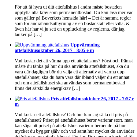
För att få hyra ut ditt attefallshus i andra måste bostaden
uppfylla alla krav som permanentbostad. Du kan läsa mer vad
som gäller på Boverkets hemsida här! – Det är samma regler
som för andrahandsuthyrning av en bostadsrätt eller villa. &
även här har vi ju sett en uppluckring av reglerna, där jag
tänker på […]
Uppvärmning
attefallshus
oktober 26, 2017 - 8:05 e m
Vad kostar det att värma upp ett attefallshus? Först och främst
måste du tänka på hur du ska använda attefallshuset, ska du
vara där dagligen bör du välja ett alternativ att värma upp
attefallshuset, ska du bara vara där ibland väljer du ett annat
och om attefallshuset ska användas som permanentbostad
finns det särskilda energikrav […]
Pris attefallshus
oktober 26, 2017 - 7:57 e
m
Vad kostar ett attefallshus? Och hur kan jag sätta ett pris på
attefallshuset? Priset på attefallshuset beror varierar stort, man
kan säga att priset på attefallshus varierar beroende på hur
mycket du bygger själv och vad samt hur mycket du använder
det/värmer upp attefallshuset. Du kan läsa mer om kostnad för