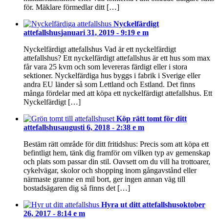
för. Mäklare förmedlar ditt […]
Nyckelfärdigt
attefallshus
januari 31, 2019 - 9:19 e m
Nyckelfärdigt attefallshus Vad är ett nyckelfärdigt
attefallshus? Ett nyckelfärdigt attefallshus är ett hus som max
får vara 25 kvm och som levereras färdigt eller i stora
sektioner. Nyckelfärdiga hus byggs i fabrik i Sverige eller
andra EU länder så som Lettland och Estland. Det finns
många fördelar med att köpa ett nyckelfärdigt attefallshus. Ett
Nyckelfärdigt […]
Köp rätt tomt för ditt
attefallshus
augusti 6, 2018 - 2:38 e m
Bestäm rätt område för ditt fritidshus: Precis som att köpa ett
befintligt hem, tänk dig framför om vilken typ av gemenskap
och plats som passar din stil. Oavsett om du vill ha trottoarer,
cykelvägar, skolor och shopping inom gångavstånd eller
närmaste granne en mil bort, ger ingen annan väg till
bostadsägaren dig så finns det […]
Hyra ut ditt attefallshus
oktober
26, 2017 - 8:14 e m