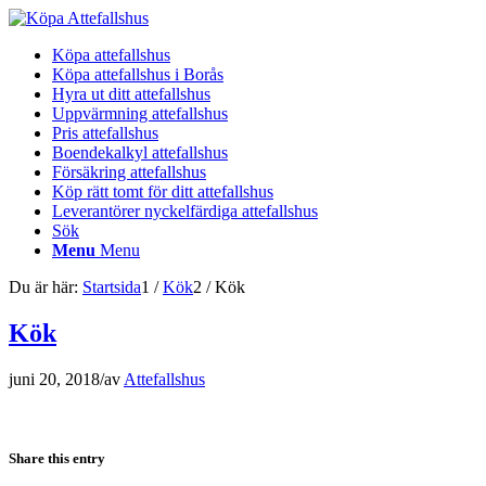
Köpa attefallshus
Köpa attefallshus i Borås
Hyra ut ditt attefallshus
Uppvärmning attefallshus
Pris attefallshus
Boendekalkyl attefallshus
Försäkring attefallshus
Köp rätt tomt för ditt attefallshus
Leverantörer nyckelfärdiga attefallshus
Sök
Menu
Menu
Du är här:
Startsida
1
/
Kök
2
/
Kök
Kök
juni 20, 2018
/
av
Attefallshus
Share this entry