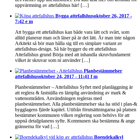
uppvärmning av attefallshus här! […]
Bygga attefallshus
oktober 26, 2017 -
7:42 e m
Att bygga ett attefallshus kan både vara lätt och svårt, som
alltid planerar man och läser på är det lätt. Är man inte någon
Arkitekt så bör man hålla sig till en simplare variant av
attefallshus-design. Så här bygger du ett attefallshus
Attefallshus grund Börja med att inhandla skruvfundament
vilket är skruvar som ni använder […]
Planbestämmelser
attefallshus
oktober 24, 2017 - 11:41 f m
Planbestämmelser – Attefallshus Syftet med planläggning är
att reglera & fastställa en lämplig användning av mark &
vattenområden. Användningen regleras med
planbestämmelser. Alla planbestämmelser ska ha stöd i plan-&
bygglagens fjärde kapitel. Utifrån förutsättningarna på platsen
bestämmer kommunen vilken reglering som behövs för att
uppnå detaljplanens syfte. Kommunen ska bestämma & ange
gränserna för vad […]
Boendekalkyl