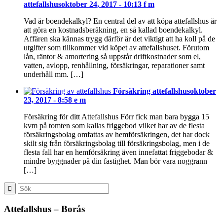
attefallshus
oktober 24, 2017 - 10:13 f m
Vad är boendekalkyl? En central del av att köpa attefallshus är
att göra en kostnadsberäkning, en så kallad boendekalkyl.
Affären ska kännas trygg därför är det viktigt att ha koll på de
utgifter som tillkommer vid köpet av attefallshuset. Förutom
lån, räntor & amortering så uppstår driftkostnader som el,
vatten, avlopp, renhållning, försäkringar, reparationer samt
underhåll mm. […]
Försäkring attefallshus
oktober
23, 2017 - 8:58 e m
Försäkring för ditt Attefallshus Förr fick man bara bygga 15
kvm på tomten som kallas friggebod vilket har av de flesta
försäkringsbolag omfattas av hemförsäkringen, det har dock
skilt sig från försäkringsbolag till försäkringsbolag, men i de
flesta fall har en hemförsäkring även innefattat friggebodar &
mindre byggnader på din fastighet. Man bör vara noggrann
[…]
Attefallshus – Borås