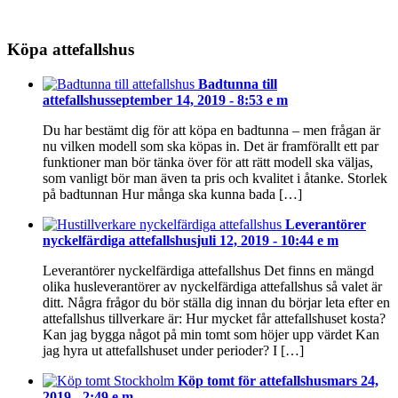
Köpa attefallshus
Badtunna till
attefallshus
september 14, 2019 - 8:53 e m
Du har bestämt dig för att köpa en badtunna – men frågan är
nu vilken modell som ska köpas in. Det är framförallt ett par
funktioner man bör tänka över för att rätt modell ska väljas,
som vanligt bör man även ta pris och kvalitet i åtanke. Storlek
på badtunnan Hur många ska kunna bada […]
Leverantörer
nyckelfärdiga attefallshus
juli 12, 2019 - 10:44 e m
Leverantörer nyckelfärdiga attefallshus Det finns en mängd
olika husleverantörer av nyckelfärdiga attefallshus så valet är
ditt. Några frågor du bör ställa dig innan du börjar leta efter en
attefallshus tillverkare är: Hur mycket får attefallshuset kosta?
Kan jag bygga något på min tomt som höjer upp värdet Kan
jag hyra ut attefallshuset under perioder? I […]
Köp tomt för attefallshus
mars 24,
2019 - 2:49 e m