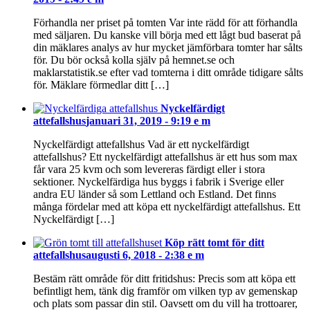
Förhandla ner priset på tomten Var inte rädd för att förhandla
med säljaren. Du kanske vill börja med ett lågt bud baserat på
din mäklares analys av hur mycket jämförbara tomter har sålts
för. Du bör också kolla själv på hemnet.se och
maklarstatistik.se efter vad tomterna i ditt område tidigare sålts
för. Mäklare förmedlar ditt […]
Nyckelfärdigt
attefallshus
januari 31, 2019 - 9:19 e m
Nyckelfärdigt attefallshus Vad är ett nyckelfärdigt
attefallshus? Ett nyckelfärdigt attefallshus är ett hus som max
får vara 25 kvm och som levereras färdigt eller i stora
sektioner. Nyckelfärdiga hus byggs i fabrik i Sverige eller
andra EU länder så som Lettland och Estland. Det finns
många fördelar med att köpa ett nyckelfärdigt attefallshus. Ett
Nyckelfärdigt […]
Köp rätt tomt för ditt
attefallshus
augusti 6, 2018 - 2:38 e m
Bestäm rätt område för ditt fritidshus: Precis som att köpa ett
befintligt hem, tänk dig framför om vilken typ av gemenskap
och plats som passar din stil. Oavsett om du vill ha trottoarer,