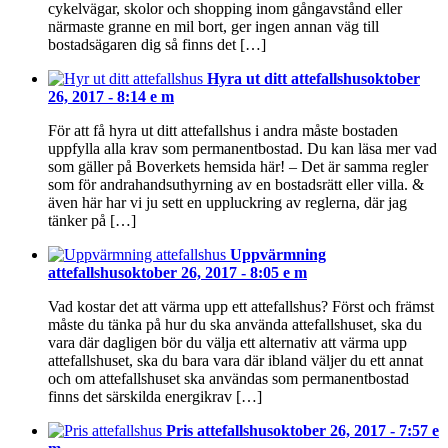
cykelvägar, skolor och shopping inom gångavstånd eller
närmaste granne en mil bort, ger ingen annan väg till
bostadsägaren dig så finns det […]
Hyra ut ditt attefallshus
oktober
26, 2017 - 8:14 e m
För att få hyra ut ditt attefallshus i andra måste bostaden
uppfylla alla krav som permanentbostad. Du kan läsa mer vad
som gäller på Boverkets hemsida här! – Det är samma regler
som för andrahandsuthyrning av en bostadsrätt eller villa. &
även här har vi ju sett en uppluckring av reglerna, där jag
tänker på […]
Uppvärmning
attefallshus
oktober 26, 2017 - 8:05 e m
Vad kostar det att värma upp ett attefallshus? Först och främst
måste du tänka på hur du ska använda attefallshuset, ska du
vara där dagligen bör du välja ett alternativ att värma upp
attefallshuset, ska du bara vara där ibland väljer du ett annat
och om attefallshuset ska användas som permanentbostad
finns det särskilda energikrav […]
Pris attefallshus
oktober 26, 2017 - 7:57 e