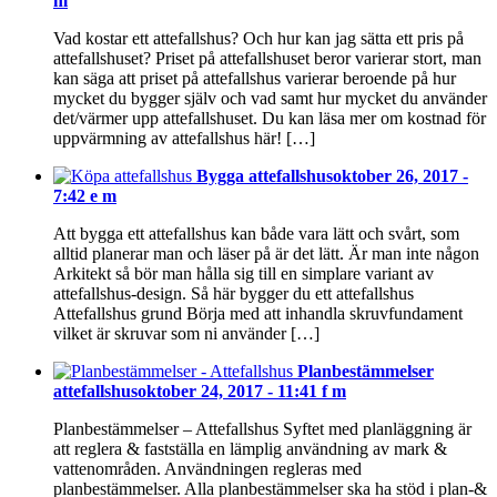
m
Vad kostar ett attefallshus? Och hur kan jag sätta ett pris på
attefallshuset? Priset på attefallshuset beror varierar stort, man
kan säga att priset på attefallshus varierar beroende på hur
mycket du bygger själv och vad samt hur mycket du använder
det/värmer upp attefallshuset. Du kan läsa mer om kostnad för
uppvärmning av attefallshus här! […]
Bygga attefallshus
oktober 26, 2017 -
7:42 e m
Att bygga ett attefallshus kan både vara lätt och svårt, som
alltid planerar man och läser på är det lätt. Är man inte någon
Arkitekt så bör man hålla sig till en simplare variant av
attefallshus-design. Så här bygger du ett attefallshus
Attefallshus grund Börja med att inhandla skruvfundament
vilket är skruvar som ni använder […]
Planbestämmelser
attefallshus
oktober 24, 2017 - 11:41 f m
Planbestämmelser – Attefallshus Syftet med planläggning är
att reglera & fastställa en lämplig användning av mark &
vattenområden. Användningen regleras med
planbestämmelser. Alla planbestämmelser ska ha stöd i plan-&