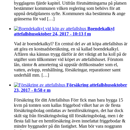
bygglagens fjärde kapitel. Utifrån förutsättningarna på platsen
bestämmer kommunen vilken reglering som behövs för att
uppnå detaljplanens syfte. Kommunen ska bestämma & ange
gränserna för vad […]
Boendekalkyl
attefallshus
oktober 24, 2017 - 10:13 f m
Vad är boendekalkyl? En central del av att köpa attefallshus är
att göra en kostnadsberäkning, en så kallad boendekalkyl.
Affären ska kännas trygg därför är det viktigt att ha koll på de
utgifter som tillkommer vid köpet av attefallshuset. Förutom
lån, räntor & amortering så uppstår driftkostnader som el,
vatten, avlopp, renhållning, försäkringar, reparationer samt
underhåll mm. […]
Försäkring attefallshus
oktober
23, 2017 - 8:58 e m
Försäkring för ditt Attefallshus Förr fick man bara bygga 15
kvm på tomten som kallas friggebod vilket har av de flesta
försäkringsbolag omfattas av hemförsäkringen, det har dock
skilt sig från försäkringsbolag till försäkringsbolag, men i de
flesta fall har en hemförsäkring även innefattat friggebodar &
mindre byggnader på din fastighet. Man bör vara noggrann