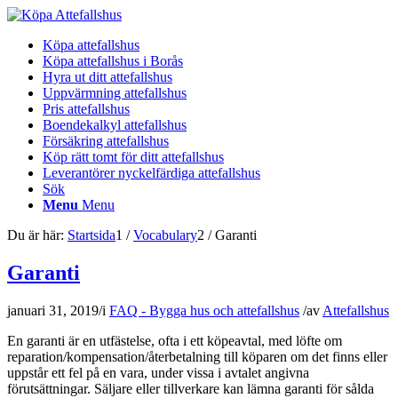
Köpa attefallshus
Köpa attefallshus i Borås
Hyra ut ditt attefallshus
Uppvärmning attefallshus
Pris attefallshus
Boendekalkyl attefallshus
Försäkring attefallshus
Köp rätt tomt för ditt attefallshus
Leverantörer nyckelfärdiga attefallshus
Sök
Menu
Menu
Du är här:
Startsida
1
/
Vocabulary
2
/
Garanti
Garanti
januari 31, 2019
/
i
FAQ - Bygga hus och attefallshus
/
av
Attefallshus
En garanti är en utfästelse, ofta i ett köpeavtal, med löfte om
reparation/kompensation/återbetalning till köparen om det finns eller
uppstår ett fel på en vara, under vissa i avtalet angivna
förutsättningar. Säljare eller tillverkare kan lämna garanti för sålda