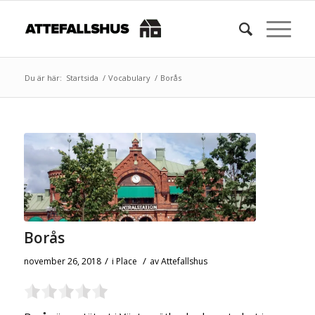
Du är här:
Startsida
/
Vocabulary
/
Borås
Borås
/
/
november 26, 2018
i
Place
av
Attefallshus