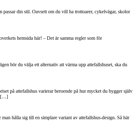
passar din stil. Oavsett om du vill ha trottoarer, cykelvägar, skolor
 Boverkets hemsida här! – Det är samma regler som för
gen bör du välja ett alternativ att värma upp attefallshuset, ska du
t priset på attefallshus varierar beroende på hur mycket du bygger själv
 […]
 man hålla sig till en simplare variant av attefallshus-design. Så här