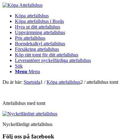
Köpa attefallshus
Köpa attefallshus i Borås
Hyra ut ditt attefallshus
Uppvärmning attefallshus
Pris attefallshus
Boendekalkyl attefallshus
Försäkring attefallshus
Köp rätt tomt för ditt attefallshus
Leverantörer nyckelfärdiga attefallshus
Sök
Menu
Menu
Du är här:
Startsida
1
/
Köpa attefallshus
2
/
attefallshus tomt
Attefallshus med tomt
Nyckelfärdigt attefallshus
Följ oss på facebook