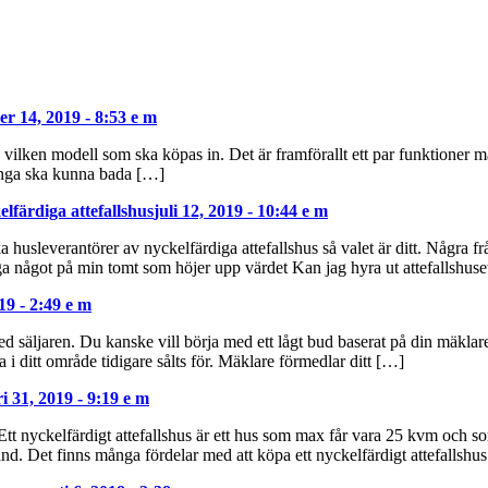
r 14, 2019 - 8:53 e m
vilken modell som ska köpas in. Det är framförallt ett par funktioner ma
många ska kunna bada […]
lfärdiga attefallshus
juli 12, 2019 - 10:44 e m
husleverantörer av nyckelfärdiga attefallshus så valet är ditt. Några fråg
gga något på min tomt som höjer upp värdet Kan jag hyra ut attefallshus
19 - 2:49 e m
ed säljaren. Du kanske vill börja med ett lågt bud baserat på din mäkla
a i ditt område tidigare sålts för. Mäklare förmedlar ditt […]
i 31, 2019 - 9:19 e m
 Ett nyckelfärdigt attefallshus är ett hus som max får vara 25 kvm och so
and. Det finns många fördelar med att köpa ett nyckelfärdigt attefallshu