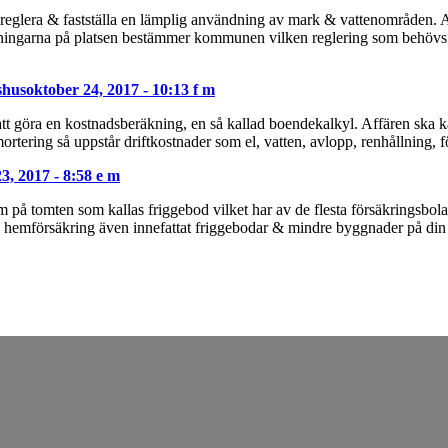
t reglera & fastställa en lämplig användning av mark & vattenområden
sättningarna på platsen bestämmer kommunen vilken reglering som behö
shus
oktober 24, 2017 - 10:13 f m
att göra en kostnadsberäkning, en så kallad boendekalkyl. Affären ska kän
ortering så uppstår driftkostnader som el, vatten, avlopp, renhållning,
3, 2017 - 8:58 e m
m på tomten som kallas friggebod vilket har av de flesta försäkringsbola
r en hemförsäkring även innefattat friggebodar & mindre byggnader på d