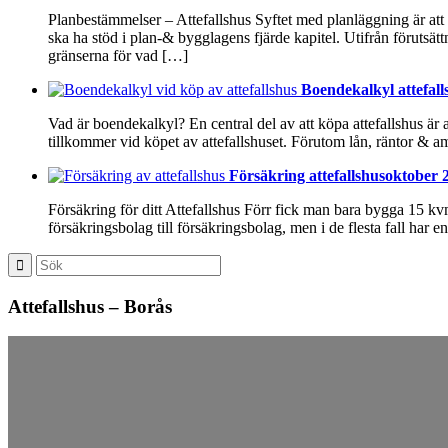
Planbestämmelser – Attefallshus Syftet med planläggning är at
ska ha stöd i plan-& bygglagens fjärde kapitel. Utifrån förut
gränserna för vad […]
Boendekalkyl attefall
Vad är boendekalkyl? En central del av att köpa attefallshus är 
tillkommer vid köpet av attefallshuset. Förutom lån, räntor & am
Försäkring attefallshus
oktober 2
Försäkring för ditt Attefallshus Förr fick man bara bygga 15 kv
försäkringsbolag till försäkringsbolag, men i de flesta fall ha
Attefallshus – Borås