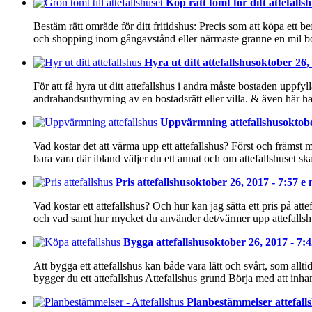
Köp rätt tomt för ditt attefalls
Bestäm rätt område för ditt fritidshus: Precis som att köpa ett b
och shopping inom gångavstånd eller närmaste granne en mil bor
Hyra ut ditt attefallshus
oktober 26,
För att få hyra ut ditt attefallshus i andra måste bostaden upp
andrahandsuthyrning av en bostadsrätt eller villa. & även här ha
Uppvärmning attefallshus
oktobe
Vad kostar det att värma upp ett attefallshus? Först och främst m
bara vara där ibland väljer du ett annat och om attefallshuset 
Pris attefallshus
oktober 26, 2017 - 7:57 e
Vad kostar ett attefallshus? Och hur kan jag sätta ett pris på att
och vad samt hur mycket du använder det/värmer upp attefallsh
Bygga attefallshus
oktober 26, 2017 - 7:
Att bygga ett attefallshus kan både vara lätt och svårt, som allti
bygger du ett attefallshus Attefallshus grund Börja med att in
Planbestämmelser attefall