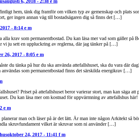
hus
augusti 6, 2018 - 2:38 e m
efintligt hem, tänk dig framför om vilken typ av gemenskap och plats som 
t, ger ingen annan väg till bostadsägaren dig så finns det […]
 2017 - 8:14 e m
fylla alla krav som permanentbostad. Du kan läsa mer vad som gäller på
r vi ju sett en uppluckring av reglerna, där jag tänker på […]
r 26, 2017 - 8:05 e m
åste du tänka på hur du ska använda attefallshuset, ska du vara där dagli
ska användas som permanentbostad finns det särskilda energikrav […]
 m
efallshuset? Priset på attefallshuset beror varierar stort, man kan säga at
uset. Du kan läsa mer om kostnad för uppvärmning av attefallshus här!
42 e m
d planerar man och läser på är det lätt. Är man inte någon Arkitekt så bör
handla skruvfundament vilket är skruvar som ni använder […]
shus
oktober 24, 2017 - 11:41 f m