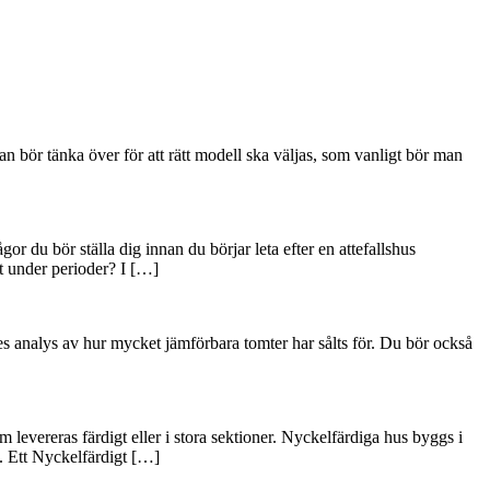
n bör tänka över för att rätt modell ska väljas, som vanligt bör man
or du bör ställa dig innan du börjar leta efter en attefallshus
et under perioder? I […]
res analys av hur mycket jämförbara tomter har sålts för. Du bör också
m levereras färdigt eller i stora sektioner. Nyckelfärdiga hus byggs i
s. Ett Nyckelfärdigt […]