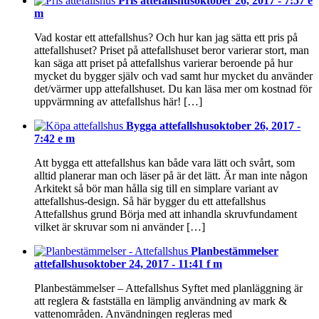
Pris attefallshus
oktober 26, 2017 - 7:57 e
m
Vad kostar ett attefallshus? Och hur kan jag sätta ett pris på
attefallshuset? Priset på attefallshuset beror varierar stort, man
kan säga att priset på attefallshus varierar beroende på hur
mycket du bygger själv och vad samt hur mycket du använder
det/värmer upp attefallshuset. Du kan läsa mer om kostnad för
uppvärmning av attefallshus här! […]
Bygga attefallshus
oktober 26, 2017 -
7:42 e m
Att bygga ett attefallshus kan både vara lätt och svårt, som
alltid planerar man och läser på är det lätt. Är man inte någon
Arkitekt så bör man hålla sig till en simplare variant av
attefallshus-design. Så här bygger du ett attefallshus
Attefallshus grund Börja med att inhandla skruvfundament
vilket är skruvar som ni använder […]
Planbestämmelser
attefallshus
oktober 24, 2017 - 11:41 f m
Planbestämmelser – Attefallshus Syftet med planläggning är
att reglera & fastställa en lämplig användning av mark &
vattenområden. Användningen regleras med