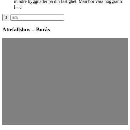
mindre byggnader på din fastighet. Man bör vara noggrann
[…]
Attefallshus – Borås