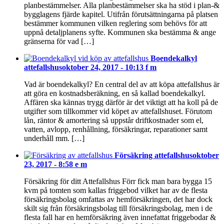
planbestämmelser. Alla planbestämmelser ska ha stöd i plan-&
bygglagens fjärde kapitel. Utifrån förutsättningarna på platsen
bestämmer kommunen vilken reglering som behövs för att
uppnå detaljplanens syfte. Kommunen ska bestämma & ange
gränserna för vad […]
Boendekalkyl
attefallshus
oktober 24, 2017 - 10:13 f m
Vad är boendekalkyl? En central del av att köpa attefallshus är
att göra en kostnadsberäkning, en så kallad boendekalkyl.
Affären ska kännas trygg därför är det viktigt att ha koll på de
utgifter som tillkommer vid köpet av attefallshuset. Förutom
lån, räntor & amortering så uppstår driftkostnader som el,
vatten, avlopp, renhållning, försäkringar, reparationer samt
underhåll mm. […]
Försäkring attefallshus
oktober
23, 2017 - 8:58 e m
Försäkring för ditt Attefallshus Förr fick man bara bygga 15
kvm på tomten som kallas friggebod vilket har av de flesta
försäkringsbolag omfattas av hemförsäkringen, det har dock
skilt sig från försäkringsbolag till försäkringsbolag, men i de
flesta fall har en hemförsäkring även innefattat friggebodar &