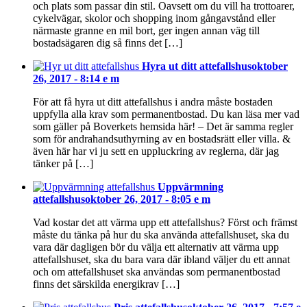
och plats som passar din stil. Oavsett om du vill ha trottoarer,
cykelvägar, skolor och shopping inom gångavstånd eller
närmaste granne en mil bort, ger ingen annan väg till
bostadsägaren dig så finns det […]
Hyra ut ditt attefallshus
oktober
26, 2017 - 8:14 e m
För att få hyra ut ditt attefallshus i andra måste bostaden
uppfylla alla krav som permanentbostad. Du kan läsa mer vad
som gäller på Boverkets hemsida här! – Det är samma regler
som för andrahandsuthyrning av en bostadsrätt eller villa. &
även här har vi ju sett en uppluckring av reglerna, där jag
tänker på […]
Uppvärmning
attefallshus
oktober 26, 2017 - 8:05 e m
Vad kostar det att värma upp ett attefallshus? Först och främst
måste du tänka på hur du ska använda attefallshuset, ska du
vara där dagligen bör du välja ett alternativ att värma upp
attefallshuset, ska du bara vara där ibland väljer du ett annat
och om attefallshuset ska användas som permanentbostad
finns det särskilda energikrav […]