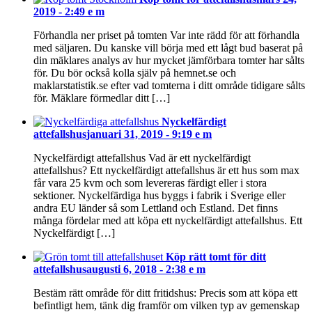
2019 - 2:49 e m
Förhandla ner priset på tomten Var inte rädd för att förhandla
med säljaren. Du kanske vill börja med ett lågt bud baserat på
din mäklares analys av hur mycket jämförbara tomter har sålts
för. Du bör också kolla själv på hemnet.se och
maklarstatistik.se efter vad tomterna i ditt område tidigare sålts
för. Mäklare förmedlar ditt […]
Nyckelfärdigt
attefallshus
januari 31, 2019 - 9:19 e m
Nyckelfärdigt attefallshus Vad är ett nyckelfärdigt
attefallshus? Ett nyckelfärdigt attefallshus är ett hus som max
får vara 25 kvm och som levereras färdigt eller i stora
sektioner. Nyckelfärdiga hus byggs i fabrik i Sverige eller
andra EU länder så som Lettland och Estland. Det finns
många fördelar med att köpa ett nyckelfärdigt attefallshus. Ett
Nyckelfärdigt […]
Köp rätt tomt för ditt
attefallshus
augusti 6, 2018 - 2:38 e m
Bestäm rätt område för ditt fritidshus: Precis som att köpa ett
befintligt hem, tänk dig framför om vilken typ av gemenskap