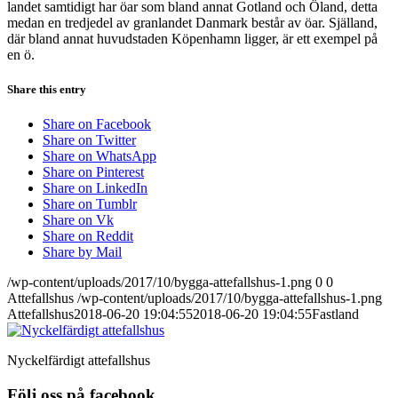
landet samtidigt har öar som bland annat Gotland och Öland, detta
medan en tredjedel av granlandet Danmark består av öar. Själland,
där bland annat huvudstaden Köpenhamn ligger, är ett exempel på
en ö.
Share this entry
Share on Facebook
Share on Twitter
Share on WhatsApp
Share on Pinterest
Share on LinkedIn
Share on Tumblr
Share on Vk
Share on Reddit
Share by Mail
/wp-content/uploads/2017/10/bygga-attefallshus-1.png
0
0
Attefallshus
/wp-content/uploads/2017/10/bygga-attefallshus-1.png
Attefallshus
2018-06-20 19:04:55
2018-06-20 19:04:55
Fastland
Nyckelfärdigt attefallshus
Följ oss på facebook