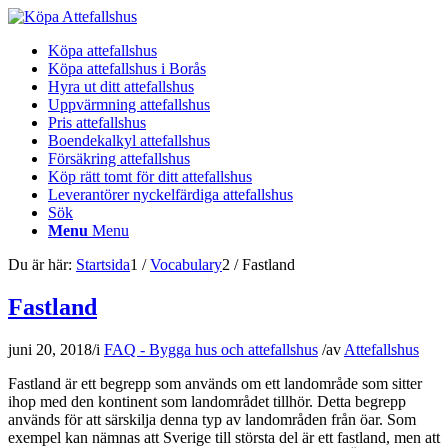
Köpa attefallshus
Köpa attefallshus i Borås
Hyra ut ditt attefallshus
Uppvärmning attefallshus
Pris attefallshus
Boendekalkyl attefallshus
Försäkring attefallshus
Köp rätt tomt för ditt attefallshus
Leverantörer nyckelfärdiga attefallshus
Sök
Menu
Menu
Du är här:
Startsida
1
/
Vocabulary
2
/
Fastland
Fastland
juni 20, 2018
/
i
FAQ - Bygga hus och attefallshus
/
av
Attefallshus
Fastland är ett begrepp som används om ett landområde som sitter
ihop med den kontinent som landområdet tillhör. Detta begrepp
används för att särskilja denna typ av landområden från öar. Som
exempel kan nämnas att Sverige till största del är ett fastland, men att