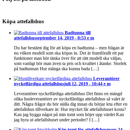
Köpa attefallshus
Badtunna till
attefallshus
september 14, 2019 - 8:53 e m
Du har bestämt dig för att köpa en badtunna – men frågan är
nu vilken modell som ska köpas in. Det är framförallt ett par
funktioner man bör tänka över för att rätt modell ska väljas,
som vanligt bör man även ta pris och kvalitet i åtanke. Storlek
på badtunnan Hur många ska kunna bada […]
Leverantörer
nyckelfärdiga attefallshus
juli 12, 2019 - 10:44 e m
Leverantörer nyckelfärdiga attefallshus Det finns en mängd
olika husleverantörer av nyckelfärdiga attefallshus så valet är
ditt. Några frågor du bör ställa dig innan du börjar leta efter en
attefallshus tillverkare är: Hur mycket får attefallshuset kosta?
Kan jag bygga något på min tomt som höjer upp värdet Kan
jag hyra ut attefallshuset under perioder? I […]
Köp tomt för attefallshus
mars 24,